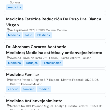
Sonora
medicina
Medicina Estética Reducción De Peso Dra. Blanca
Virgen
Av Lapislazuli 197 | 28983, Colima, Colima
Médicos
salud
Plásticos
Dr. Abraham Cazares Aesthetic
Medicine/Medicina estética y antienvejecimiento
Avenida Fluvial Vallarta 260 | 48312, Puerto Vallarta, Jalisco
Medicina
Tatuajes
Profesionales
Medicina Familiar
Retorno Peten 1 , Region 517 Tlalpan | Distrito Federal | 01293, D.f.,
Distrito Federal Mexico
cancun
familiar
medico
Medicina Antienvejecimiento
Moliere No. 109, Polanco Miguel Hidalgo | Distrito Federal | 11550, D.f.,