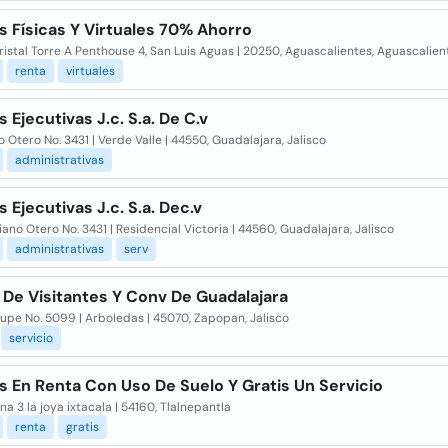
s Físicas Y Virtuales 70% Ahorro
ristal Torre A Penthouse 4, San Luis Aguas | 20250, Aguascalientes, Aguascalien
renta
virtuales
s Ejecutivas J.c. S.a. De C.v
 Otero No. 3431 | Verde Valle | 44550, Guadalajara, Jalisco
administrativas
s Ejecutivas J.c. S.a. Dec.v
iano Otero No. 3431 | Residencial Victoria | 44560, Guadalajara, Jalisco
administrativas
serv
 De Visitantes Y Conv De Guadalajara
upe No. 5099 | Arboledas | 45070, Zapopan, Jalisco
servicio
s En Renta Con Uso De Suelo Y Gratis Un Servicio
na 3 la joya ixtacala | 54160, Tlalnepantla
renta
gratis