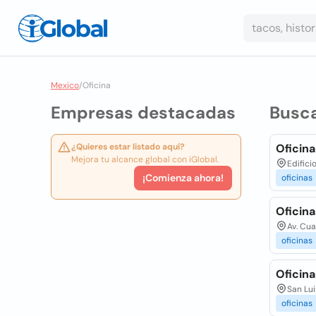
Mexico
/
Oficina
Empresas destacadas
Busc
¿Quieres estar listado aquí?
Oficin
Mejora tu alcance global con iGlobal.
Edifici
¡Comienza ahora!
oficinas
Oficina
Av. Cu
oficinas
Oficina
San Lu
oficinas