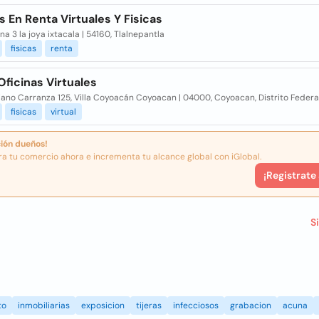
s En Renta Virtuales Y Fisicas
na 3 la joya ixtacala | 54160, Tlalnepantla
fisicas
renta
Oficinas Virtuales
ano Carranza 125, Villa Coyoacán Coyoacan | 04000, Coyoacan, Distrito Federa
fisicas
virtual
ión dueños!
ra tu comercio ahora e incrementa tu alcance global con iGlobal.
¡Registrate
S
to
inmobiliarias
exposicion
tijeras
infecciosos
grabacion
acuna