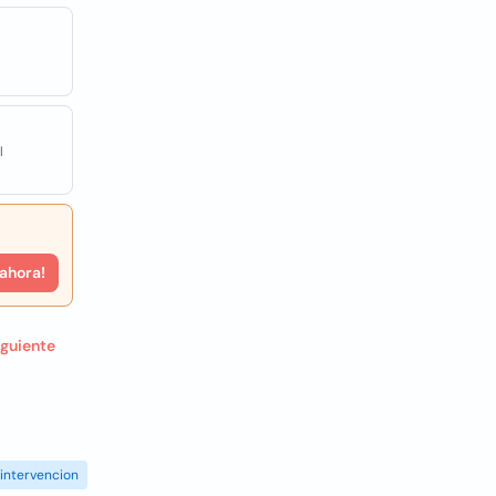
l
 ahora!
iguiente
intervencion