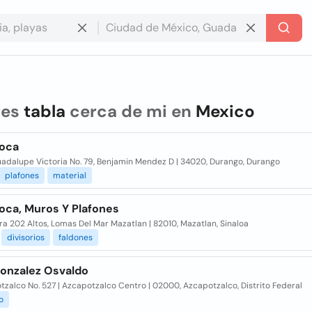
res
tabla
cerca de mi en
Mexico
Roca
uadalupe Victoria No. 79, Benjamin Mendez D | 34020, Durango, Durango
plafones
material
oca, Muros Y Plafones
ra 202 Altos, Lomas Del Mar Mazatlan | 82010, Mazatlan, Sinaloa
divisorios
faldones
Gonzalez Osvaldo
zalco No. 527 | Azcapotzalco Centro | 02000, Azcapotzalco, Distrito Federal
o