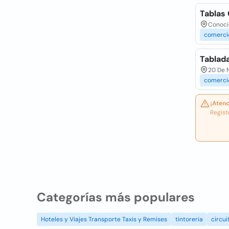
Tablas
Conocid
comerci
Tablad
20 De N
comerci
¡Atenc
Regist
Categorías más populares
Hoteles y Viajes Transporte Taxis y Remises
tintoreria
circui