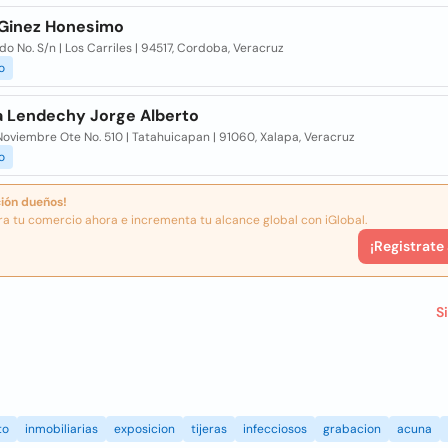
 Ginez Honesimo
o No. S/n | Los Carriles | 94517, Cordoba, Veracruz
o
a Lendechy Jorge Alberto
oviembre Ote No. 510 | Tatahuicapan | 91060, Xalapa, Veracruz
o
ión dueños!
ra tu comercio ahora e incrementa tu alcance global con iGlobal.
¡Registrate
S
to
inmobiliarias
exposicion
tijeras
infecciosos
grabacion
acuna