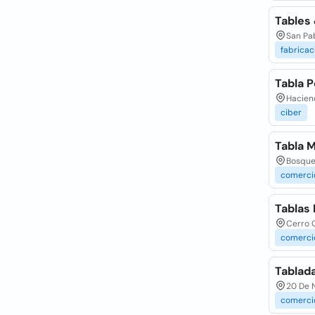
Tables 
San Pab
fabricac
Tabla P
Haciend
ciber
Tabla 
Bosque
comerci
Tablas
Cerro C
comerci
Tablad
20 De N
comerci