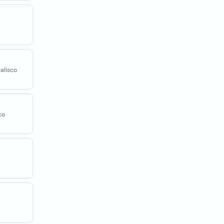
alisco
co