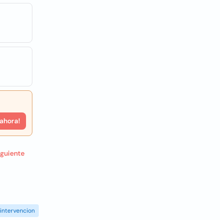
 ahora!
iguiente
intervencion