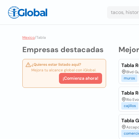
Mexico
/
Tabla
Empresas destacadas
Mejo
¿Quieres estar listado aquí?
Tabla 
Mejora tu alcance global con iGlobal.
Blvd G
¡Comienza ahora!
muros
Tabla R
Rio Evo
cajillos
Tabla 
Azcapot
comerci