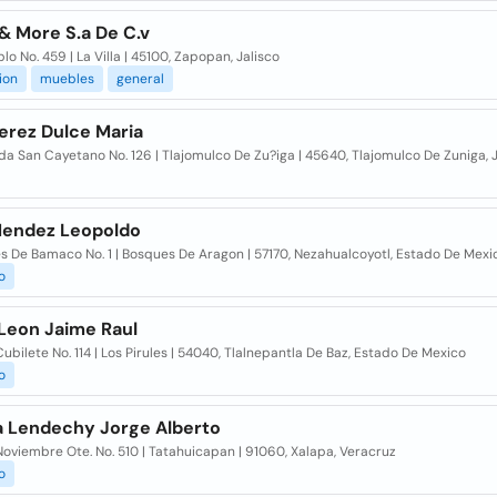
& More S.a De C.v
lo No. 459 | La Villa | 45100, Zapopan, Jalisco
ion
muebles
general
erez Dulce Maria
a San Cayetano No. 126 | Tlajomulco De Zu?iga | 45640, Tlajomulco De Zuniga, J
Mendez Leopoldo
s De Bamaco No. 1 | Bosques De Aragon | 57170, Nezahualcoyotl, Estado De Mexi
o
 Leon Jaime Raul
ubilete No. 114 | Los Pirules | 54040, Tlalnepantla De Baz, Estado De Mexico
o
a Lendechy Jorge Alberto
oviembre Ote. No. 510 | Tatahuicapan | 91060, Xalapa, Veracruz
o