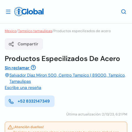
Mexico
/
Tampico tamaulipas
/
Productos especilizados de acero
Compartir
Productos Especilizados De Acero
Sin reclamar
Salvador Diaz Miron 500, Centro Tampico | 89000, Tampico,
Tamaulipas
Escribe una reseña
+52 8332147349
Última actualización: 2/13/23, 6:21 PM
¡Atención dueños!