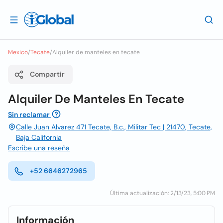
Mexico
/
Tecate
/
Alquiler de manteles en tecate
Compartir
Alquiler De Manteles En Tecate
Sin reclamar
Calle Juan Alvarez 471 Tecate, B.c., Militar Tec | 21470, Tecate,
Baja California
Escribe una reseña
+52 6646272965
Última actualización: 2/13/23, 5:00 PM
Información