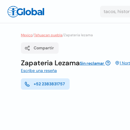
Mexico
/
Tehuacan puebla
/
Zapateria lezama
Compartir
Zapateria Lezama
1 Nor
Sin reclamar
Escribe una reseña
+52 2383831757