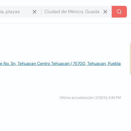
te No. Sn, Tehuacan Centro Tehuacan | 75700, Tehuacan, Puebla
Última actualización: 2/13/23, 5:45 PM