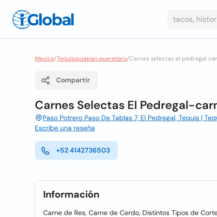
Mexico
/
Tequisquiapan queretaro
/
Carnes selectas el pedregal ca
Compartir
Carnes Selectas El Pedregal-car
Paso Potrero Paso De Tablas 7, El Pedregal, Tequis | Te
Escribe una reseña
+52 4142736503
Información
Carne de Res, Carne de Cerdo, Distintos Tipos de Cort