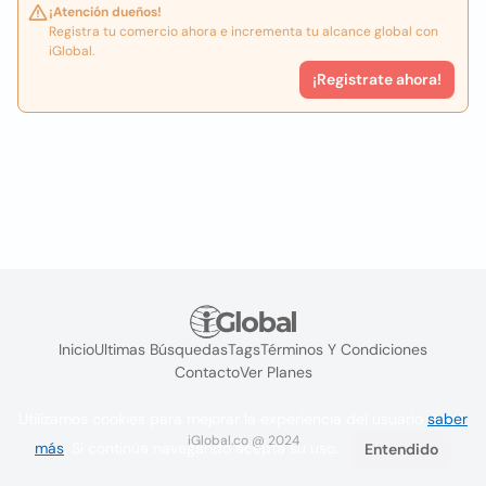
¡Atención dueños!
Registra tu comercio ahora e incrementa tu alcance global con
iGlobal.
¡Registrate ahora!
Inicio
Ultimas Búsquedas
Tags
Términos Y Condiciones
Contacto
Ver Planes
Utilizamos cookies para mejorar la experiencia del usuario
saber
iGlobal.co @ 2024
más
. Si continúa navegando acepta su uso.
Entendido