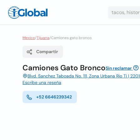
Mexico
/
Tijuana
/
Camiones gato bronco
Compartir
Camiones Gato Bronco
Sin reclamar
Blvd. Sanchez Taboada No. 111, Zona Urbana Rio Ti | 22010
Escribe una reseña
+52 6646239342