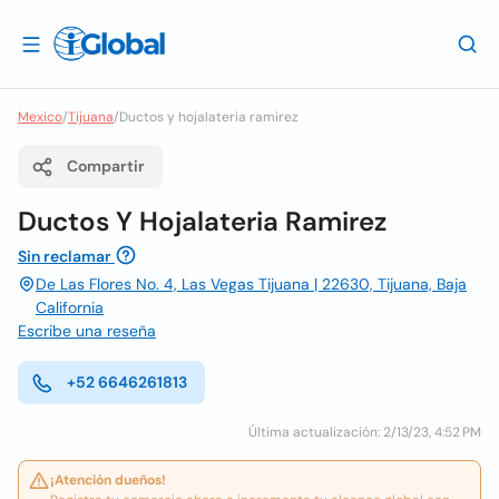
Mexico
/
Tijuana
/
Ductos y hojalateria ramirez
Compartir
Ductos Y Hojalateria Ramirez
Sin reclamar
De Las Flores No. 4, Las Vegas Tijuana | 22630, Tijuana, Baja
California
Escribe una reseña
+52 6646261813
Última actualización: 2/13/23, 4:52 PM
¡Atención dueños!