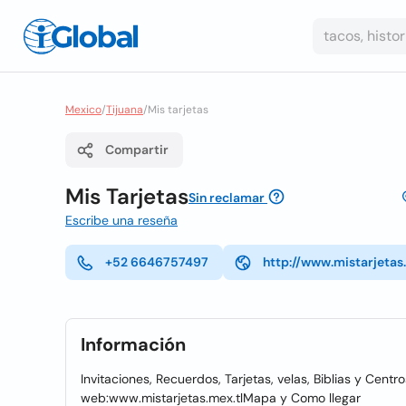
Mexico
/
Tijuana
/
Mis tarjetas
Compartir
Mis Tarjetas
Sin reclamar
Escribe una reseña
+52 6646757497
http://www.mistarjetas
Información
Invitaciones, Recuerdos, Tarjetas, velas, Biblias y Cen
web:www.mistarjetas.mex.tlMapa y Como llegar