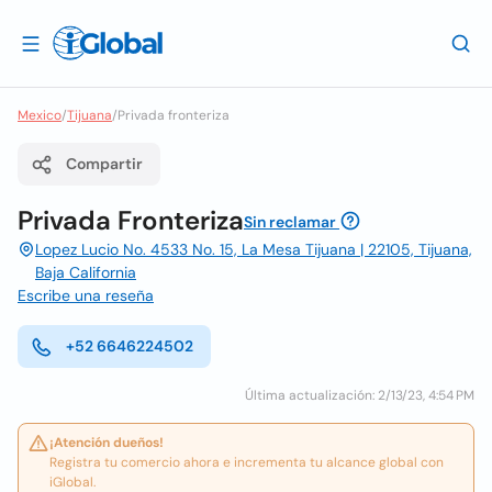
Mexico
/
Tijuana
/
Privada fronteriza
Compartir
Privada Fronteriza
Sin reclamar
Lopez Lucio No. 4533 No. 15, La Mesa Tijuana | 22105, Tijuana,
Baja California
Escribe una reseña
+52 6646224502
Última actualización: 2/13/23, 4:54 PM
¡Atención dueños!
Registra tu comercio ahora e incrementa tu alcance global con
iGlobal.