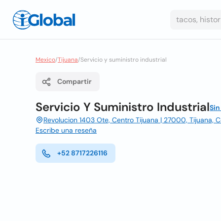
Mexico
/
Tijuana
/
Servicio y suministro industrial
Compartir
Servicio Y Suministro Industrial
Sin
Revolucion 1403 Ote, Centro Tijuana | 27000, Tijuana, C
Escribe una reseña
+52 8717226116