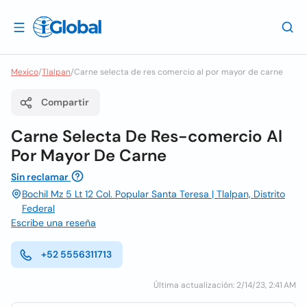
Mexico
/
Tlalpan
/
Carne selecta de res comercio al por mayor de carne
Compartir
Carne Selecta De Res-comercio Al
Por Mayor De Carne
Sin reclamar
Bochil Mz 5 Lt 12 Col. Popular Santa Teresa | Tlalpan, Distrito
Federal
Escribe una reseña
+52 5556311713
Última actualización: 2/14/23, 2:41 AM