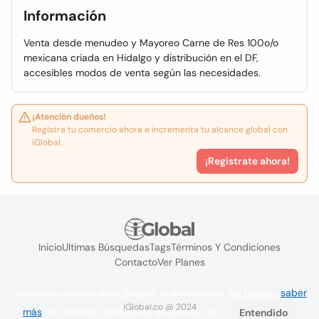
Información
Venta desde menudeo y Mayoreo Carne de Res 100o/o
mexicana criada en Hidalgo y distribución en el DF,
accesibles modos de venta según las necesidades.
¡Atención dueños!
Registra tu comercio ahora e incrementa tu alcance global con
iGlobal.
¡Registrate ahora!
Inicio
Ultimas Búsquedas
Tags
Términos Y Condiciones
Contacto
Ver Planes
Utilizamos cookies para mejorar la experiencia del usuario
saber
iGlobal.co @ 2024
más
. Si continúa navegando acepta su uso.
Entendido