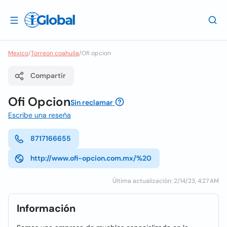
Mexico
/
Torreon coahuila
/
Ofi opcion
Compartir
Ofi Opcion
Sin reclamar
Escribe una reseña
8717166655
http://www.ofi-opcion.com.mx/%20
Última actualización: 2/14/23, 4:27 AM
Información