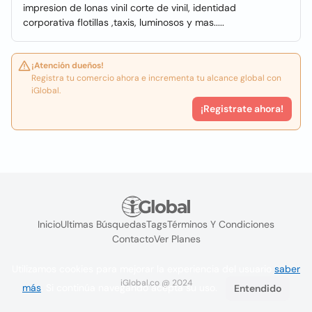
impresion de lonas vinil corte de vinil, identidad
corporativa flotillas ,taxis, luminosos y mas.....
¡Atención dueños!
Registra tu comercio ahora e incrementa tu alcance global con
iGlobal.
¡Registrate ahora!
Inicio
Ultimas Búsquedas
Tags
Términos Y Condiciones
Contacto
Ver Planes
Utilizamos cookies para mejorar la experiencia del usuario
saber
iGlobal.co @ 2024
más
. Si continúa navegando acepta su uso.
Entendido