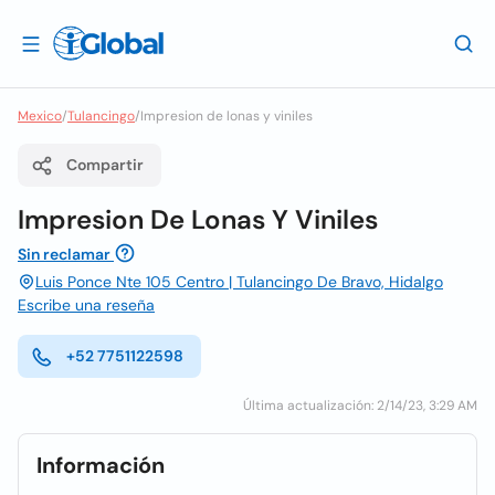
Mexico
/
Tulancingo
/
Impresion de lonas y viniles
Compartir
Impresion De Lonas Y Viniles
Sin reclamar
Luis Ponce Nte 105 Centro | Tulancingo De Bravo, Hidalgo
Escribe una reseña
+52 7751122598
Última actualización: 2/14/23, 3:29 AM
Información