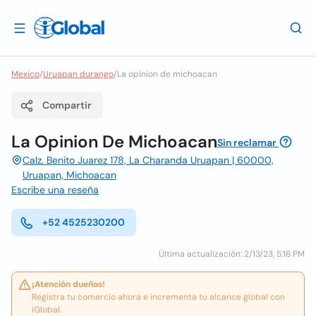
Mexico
/
Uruapan durango
/
La opinion de michoacan
Compartir
La Opinion De Michoacan
Sin reclamar
Calz. Benito Juarez 178, La Charanda Uruapan | 60000,
Uruapan, Michoacan
Escribe una reseña
+52 4525230200
Última actualización: 2/13/23, 5:16 PM
¡Atención dueños!
Registra tu comercio ahora e incrementa tu alcance global con
iGlobal.