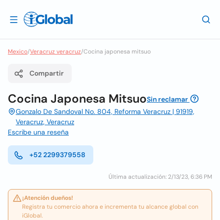
Mexico
/
Veracruz veracruz
/
Cocina japonesa mitsuo
Compartir
Cocina Japonesa Mitsuo
Sin reclamar
Gonzalo De Sandoval No. 804, Reforma Veracruz | 91919,
Veracruz, Veracruz
Escribe una reseña
+52 2299379558
Última actualización: 2/13/23, 6:36 PM
¡Atención dueños!
Registra tu comercio ahora e incrementa tu alcance global con
iGlobal.