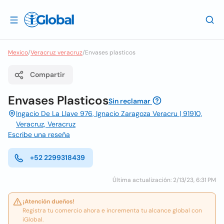
Mexico
/
Veracruz veracruz
/
Envases plasticos
Compartir
Envases Plasticos
Sin reclamar
Ingacio De La Llave 976, Ignacio Zaragoza Veracru | 91910,
Veracruz, Veracruz
Escribe una reseña
+52 2299318439
Última actualización: 2/13/23, 6:31 PM
¡Atención dueños!
Registra tu comercio ahora e incrementa tu alcance global con
iGlobal.