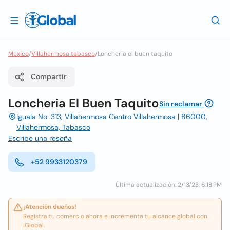
Mexico
/
Villahermosa tabasco
/
Loncheria el buen taquito
Compartir
Loncheria El Buen Taquito
Sin reclamar
Iguala No. 313, Villahermosa Centro Villahermosa | 86000,
Villahermosa, Tabasco
Escribe una reseña
+52 9933120379
Última actualización: 2/13/23, 6:18 PM
¡Atención dueños!
Registra tu comercio ahora e incrementa tu alcance global con
iGlobal.