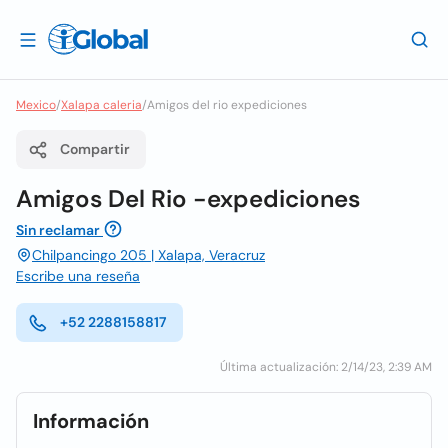
Mexico
/
Xalapa caleria
/
Amigos del rio expediciones
Compartir
Amigos Del Rio -expediciones
Sin reclamar
Chilpancingo 205 | Xalapa, Veracruz
Escribe una reseña
+52 2288158817
Última actualización: 2/14/23, 2:39 AM
Información