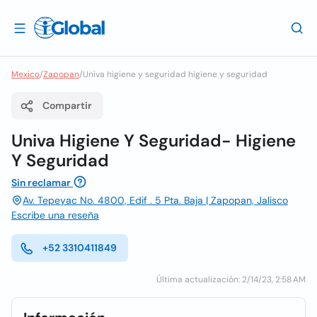
Mexico
/
Zapopan
/
Univa higiene y seguridad higiene y seguridad
Compartir
Univa Higiene Y Seguridad- Higiene
Y Seguridad
Sin reclamar
Av. Tepeyac No. 4800, Edif . 5 Pta. Baja | Zapopan, Jalisco
Escribe una reseña
+52 3310411849
Última actualización: 2/14/23, 2:58 AM