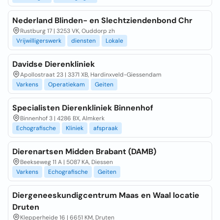
Nederland Blinden- en Slechtziendenbond Chr
Rustburg 17 | 3253 VK, Ouddorp zh
Vrijwilligerswerk
diensten
Lokale
Davidse Dierenkliniek
Apollostraat 23 | 3371 XB, Hardinxveld-Giessendam
Varkens
Operatiekam
Geiten
Specialisten Dierenkliniek Binnenhof
Binnenhof 3 | 4286 BX, Almkerk
Echografische
Kliniek
afspraak
Dierenartsen Midden Brabant (DAMB)
Beekseweg 11 A | 5087 KA, Diessen
Varkens
Echografische
Geiten
Diergeneeskundigcentrum Maas en Waal locatie
Druten
Klepperheide 16 | 6651 KM, Druten