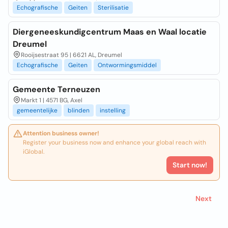
Echografische
Geiten
Sterilisatie
Diergeneeskundigcentrum Maas en Waal locatie
Dreumel
Rooijsestraat 95 | 6621 AL, Dreumel
Echografische
Geiten
Ontwormingsmiddel
Gemeente Terneuzen
Markt 1 | 4571 BG, Axel
gemeentelijke
blinden
instelling
Attention business owner!
Register your business now and enhance your global reach with
iGlobal.
Start now!
Next