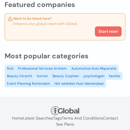
Featured companies
Want to be listed here?
Enhance your global reach with iGlobal.
Start now!
Most popular categories
find
Professional Services Arnhem
Automotive Auto Reparatie
Beauty Utrecht
horren
Beauty Zutphen
psychologen
familie
Event Planning Rotterdam
Het winkelen Huis Veenendaal
Home
Latest Searches
Tags
Terms And Conditions
Contact
See Plans