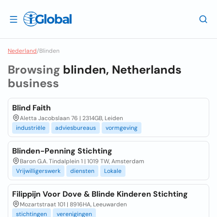
Nederland
/
Blinden
Browsing
blinden, Netherlands
business
Blind Faith
Aletta Jacobslaan 76 | 2314GB, Leiden
industriële
adviesbureaus
vormgeving
Blinden-Penning Stichting
Baron G.A. Tindalplein 1 | 1019 TW, Amsterdam
Vrijwilligerswerk
diensten
Lokale
Filippijn Voor Dove & Blinde Kinderen Stichting
Mozartstraat 101 | 8916HA, Leeuwarden
stichtingen
verenigingen