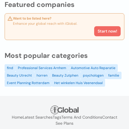
Featured companies
Want to be listed here?
Enhance your global reach with iGlobal.
Start now!
Most popular categories
find
Professional Services Arnhem
Automotive Auto Reparatie
Beauty Utrecht
horren
Beauty Zutphen
psychologen
familie
Event Planning Rotterdam
Het winkelen Huis Veenendaal
Home
Latest Searches
Tags
Terms And Conditions
Contact
See Plans