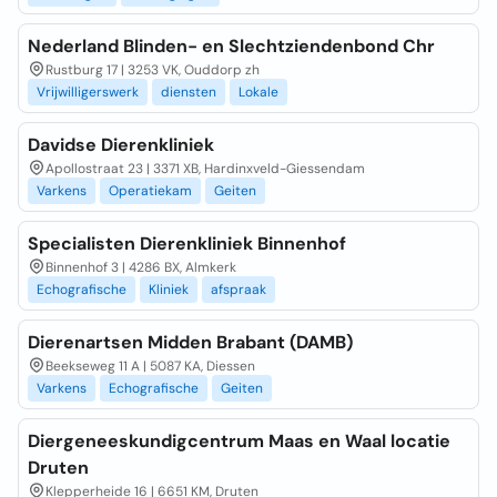
Nederland Blinden- en Slechtziendenbond Chr
Rustburg 17 | 3253 VK, Ouddorp zh
Vrijwilligerswerk
diensten
Lokale
Davidse Dierenkliniek
Apollostraat 23 | 3371 XB, Hardinxveld-Giessendam
Varkens
Operatiekam
Geiten
Specialisten Dierenkliniek Binnenhof
Binnenhof 3 | 4286 BX, Almkerk
Echografische
Kliniek
afspraak
Dierenartsen Midden Brabant (DAMB)
Beekseweg 11 A | 5087 KA, Diessen
Varkens
Echografische
Geiten
Diergeneeskundigcentrum Maas en Waal locatie
Druten
Klepperheide 16 | 6651 KM, Druten