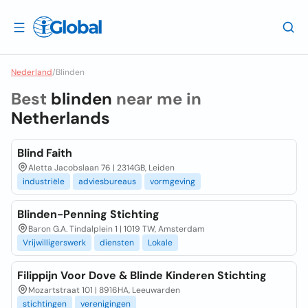
Nederland
/
Blinden
Best
blinden
near me in
Netherlands
Blind Faith
Aletta Jacobslaan 76 | 2314GB, Leiden
industriële
adviesbureaus
vormgeving
Blinden-Penning Stichting
Baron G.A. Tindalplein 1 | 1019 TW, Amsterdam
Vrijwilligerswerk
diensten
Lokale
Filippijn Voor Dove & Blinde Kinderen Stichting
Mozartstraat 101 | 8916HA, Leeuwarden
stichtingen
verenigingen