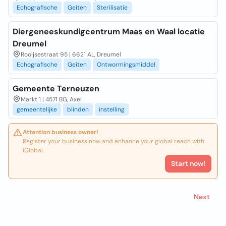
Echografische
Geiten
Sterilisatie
Diergeneeskundigcentrum Maas en Waal locatie
Dreumel
Rooijsestraat 95 | 6621 AL, Dreumel
Echografische
Geiten
Ontwormingsmiddel
Gemeente Terneuzen
Markt 1 | 4571 BG, Axel
gemeentelijke
blinden
instelling
Attention business owner!
Register your business now and enhance your global reach with
iGlobal.
Start now!
Next