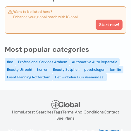
Want to be listed here?
Enhance your global reach with iGlobal.
Start now!
Most popular categories
find
Professional Services Arnhem
Automotive Auto Reparatie
Beauty Utrecht
horren
Beauty Zutphen
psychologen
familie
Event Planning Rotterdam
Het winkelen Huis Veenendaal
Home
Latest Searches
Tags
Terms And Conditions
Contact
See Plans
We use cookies to improve the user experience
learn more
. If