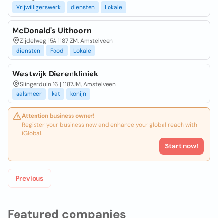
Vrijwilligerswerk
diensten
Lokale
McDonald's Uithoorn
Zijdelweg 15A 1187 ZM, Amstelveen
diensten
Food
Lokale
Westwijk Dierenkliniek
Slingerduin 16 | 1187JM, Amstelveen
aalsmeer
kat
konijn
Attention business owner!
Register your business now and enhance your global reach with
iGlobal.
Start now!
Previous
Featured companies