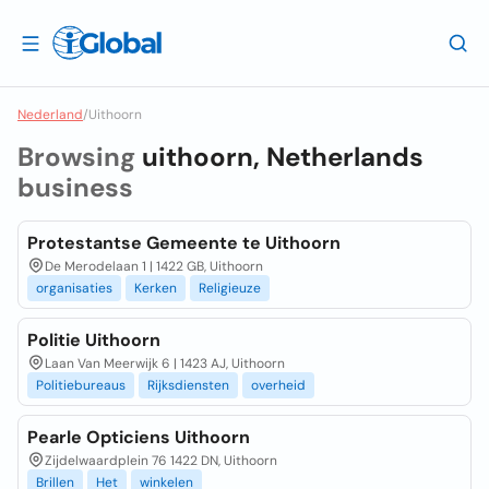
Nederland
/
Uithoorn
Browsing
uithoorn, Netherlands
business
Protestantse Gemeente te Uithoorn
De Merodelaan 1 | 1422 GB, Uithoorn
organisaties
Kerken
Religieuze
Politie Uithoorn
Laan Van Meerwijk 6 | 1423 AJ, Uithoorn
Politiebureaus
Rijksdiensten
overheid
Pearle Opticiens Uithoorn
Zijdelwaardplein 76 1422 DN, Uithoorn
Brillen
Het
winkelen