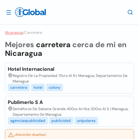
Nicaragua
/
Carretera
Mejores
carretera
cerca de mi en
Nicaragua
Hotel Internacional
Registro De La Propiedad 75vrs Al N | Managua, Departamento De
Managua
carretera
hotel
colony
Publimerlo S A
Semáforos De Sabana Grande 400vs Arriba 300vs Al S | Managua,
Departamento De Managua
agenciaspublicidad
publicidad
unipolares
¡Atención dueños!