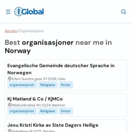
Norway
/
Organisasjoner
Best
organisasjoner
near me in
Norway
Evangelische Gemeinde deutscher Sprache in
Norwegen
Eilert Sundts gate 37 0259, Oslo
organisasjoner
Religiøse
Kirker
Kj Matland & Co / KjMCo
Midtunbrekka 18 | 5224, Nesttun
organisasjoner
Religiøse
Kirker
Jesu Kristi Kirke av Siste Dagers Hellige
Asbakken 14 5072, Bergen