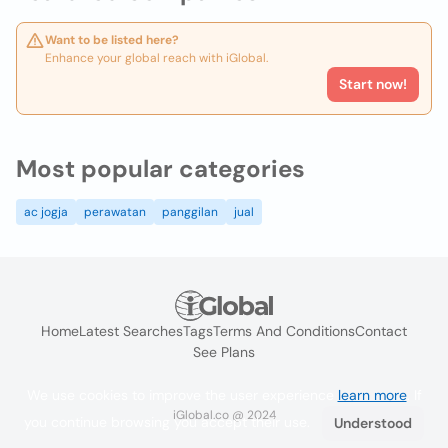
Want to be listed here?
Enhance your global reach with iGlobal.
Start now!
Most popular categories
ac jogja
perawatan
panggilan
jual
Home
Latest Searches
Tags
Terms And Conditions
Contact
See Plans
We use cookies to improve the user experience
learn more
. If
iGlobal.co @ 2024
you continue browsing you accept their use.
Understood