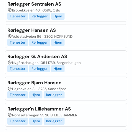
Rørlegger Sentralen AS
Brobekkveien 40 | 0598, Oslo
Tjenester
Rørlegger
Hjem
Rørlegger Hansen AS
Voldstadveien 66 | 3302, HOKKSUND
Tjenester
Rørlegger
Hjem
Rørlegger G. Andersen AS
Nygårdshaugen 105 | 1739, Borgenhaugen
Tjenester
Rørlegger
Hjem
Rørlegger Bjørn Hansen
Hegnaveien 31 | 3235, Sandefjord
Tjenester
Hjem
Rørlegger
Rørlegger'n Lillehammer AS
Nordsetervegen 55 2618, LILLEHAMMER
Tjenester
Hjem
Rørlegger