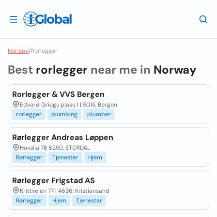
Norway
/
Rorlegger
Best
rorlegger
near me in
Norway
Rorlegger & VVS Bergen
Edvard Griegs plass 1 | 5015, Bergen
rorlegger
plumbing
plumber
Rørlegger Andreas Løppen
Hovslia 78 6250, STORDAL
Rørlegger
Tjenester
Hjem
Rørlegger Frigstad AS
Krittveien 77 | 4636, Kristiansand
Rørlegger
Hjem
Tjenester