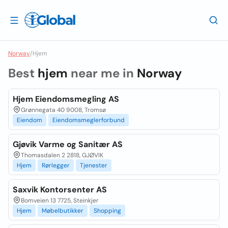
Norway
/
Hjem
Best
hjem
near me in
Norway
Hjem Eiendomsmegling AS
Grønnegata 40 9008, Tromsø
Eiendom
Eiendomsmeglerforbund
Gjøvik Varme og Sanitær AS
Thomasdalen 2 2818, GJØVIK
Hjem
Rørlegger
Tjenester
Saxvik Kontorsenter AS
Bomveien 13 7725, Steinkjer
Hjem
Møbelbutikker
Shopping