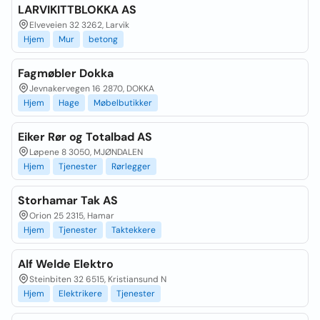
LARVIKITTBLOKKA AS
Elveveien 32 3262, Larvik
Hjem
Mur
betong
Fagmøbler Dokka
Jevnakervegen 16 2870, DOKKA
Hjem
Hage
Møbelbutikker
Eiker Rør og Totalbad AS
Løpene 8 3050, MJØNDALEN
Hjem
Tjenester
Rørlegger
Storhamar Tak AS
Orion 25 2315, Hamar
Hjem
Tjenester
Taktekkere
Alf Welde Elektro
Steinbiten 32 6515, Kristiansund N
Hjem
Elektrikere
Tjenester