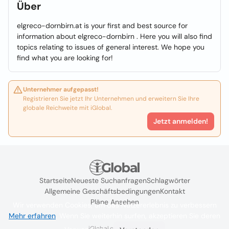
Über
elgreco-dornbirn.at is your first and best source for
information about elgreco-dornbirn . Here you will also find
topics relating to issues of general interest. We hope you
find what you are looking for!
Unternehmer aufgepasst!
Registrieren Sie jetzt Ihr Unternehmen und erweitern Sie Ihre
globale Reichweite mit iGlobal.
Jetzt anmelden!
Startseite
Neueste Suchanfragen
Schlagwörter
Allgemeine Geschäftsbedingungen
Kontakt
Pläne Ansehen
Wir verwenden Cookies, um das Nutzererlebnis zu verbessern
Mehr erfahren
. Wenn Sie weiterhin surfen, akzeptieren Sie deren
iGlobal.co @ 2024