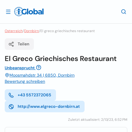
Osterreich
/
Dornbirn
/
El greco griechisches restaurant
Teilen
El Greco Griechisches Restaurant
Unbeansprucht
Moosmahdstr 34 | 6850, Dornbirn
Bewertung schreiben
+43 5572372065
http://www.elgreco-dornbirn.at
Zuletzt aktualisiert: 2/13/23, 6:52 PM