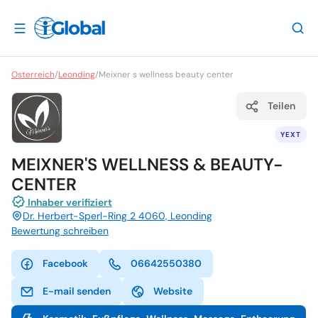
Osterreich
/
Leonding
/
Meixner s wellness beauty center
Teilen
YEXT
MEIXNER'S WELLNESS & BEAUTY-
CENTER
Inhaber verifiziert
Dr. Herbert-Sperl-Ring 2 4060, Leonding
Bewertung schreiben
Facebook
06642550380
E-mail senden
Website