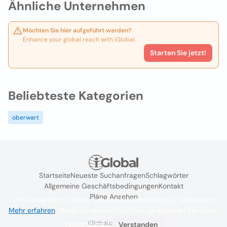
Ähnliche Unternehmen
Möchten Sie hier aufgeführt werden?
Enhance your global reach with iGlobal.
Starten Sie jetzt!
Beliebteste Kategorien
oberwart
Startseite
Neueste Suchanfragen
Schlagwörter
Allgemeine Geschäftsbedingungen
Kontakt
Pläne Ansehen
Wir verwenden Cookies, um das Nutzererlebnis zu verbessern
Mehr erfahren
. Wenn Sie weiterhin surfen, akzeptieren Sie deren
iGlobal.co @ 2024
Verwendung.
Verstanden