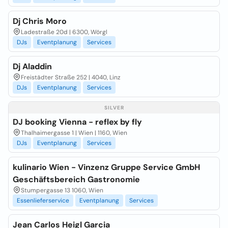
Dj Chris Moro
Ladestraße 20d | 6300, Wörgl
DJs
Eventplanung
Services
Dj Aladdin
Freistädter Straße 252 | 4040, Linz
DJs
Eventplanung
Services
SILVER
DJ booking Vienna - reflex by fly
Thalhaimergasse 1 | Wien | 1160, Wien
DJs
Eventplanung
Services
kulinario Wien - Vinzenz Gruppe Service GmbH
Geschäftsbereich Gastronomie
Stumpergasse 13 1060, Wien
Essenlieferservice
Eventplanung
Services
Jean Carlos Heigl Garcia