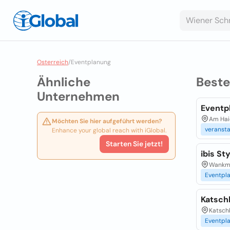
Osterreich
/
Eventplanung
Ähnliche
Best
Unternehmen
Eventp
Am Hai
Möchten Sie hier aufgeführt werden?
veransta
Enhance your global reach with iGlobal.
Starten Sie jetzt!
ibis St
Wankmü
Eventpl
Katsch
Katsch
Eventpl