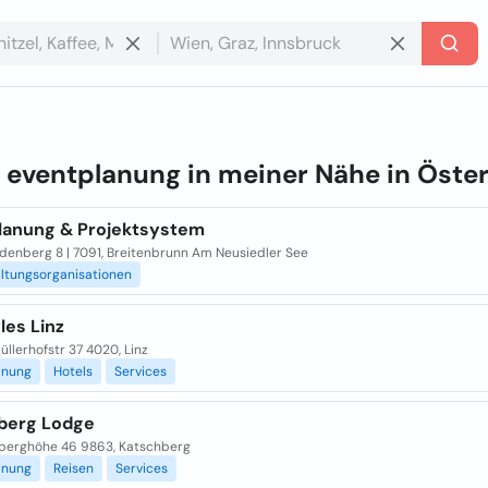
e
eventplanung in meiner Nähe in
Öster
lanung & Projektsystem
denberg 8 | 7091, Breitenbrunn Am Neusiedler See
ltungsorganisationen
yles Linz
llerhofstr 37 4020, Linz
anung
Hotels
Services
berg Lodge
berghöhe 46 9863, Katschberg
anung
Reisen
Services