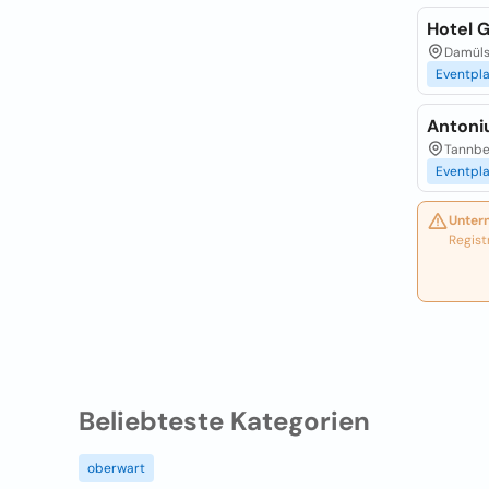
Hotel 
Damüls
Eventpl
Antoni
Tannbe
Eventpl
Unter
Regist
Beliebteste Kategorien
oberwart