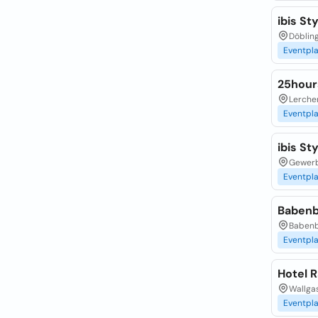
ibis St
Döbling
Eventpl
25hour
Lerchen
Eventpl
ibis St
Gewerbe
Eventpl
Babenb
Babenb
Eventpl
Hotel R
Wallga
Eventpl