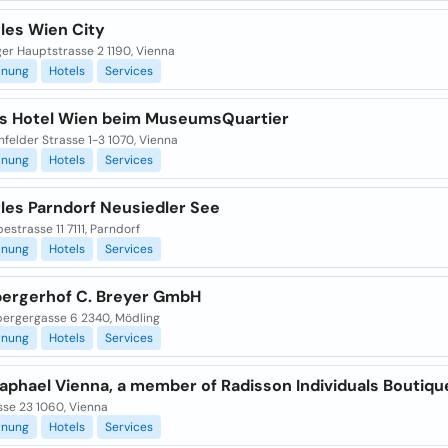
yles Wien City
er Hauptstrasse 2 1190, Vienna
anung
Hotels
Services
s Hotel Wien beim MuseumsQuartier
felder Strasse 1-3 1070, Vienna
anung
Hotels
Services
yles Parndorf Neusiedler See
strasse 11 7111, Parndorf
anung
Hotels
Services
ergerhof C. Breyer GmbH
ergergasse 6 2340, Mödling
anung
Hotels
Services
aphael Vienna, a member of Radisson Individuals Boutiqu
sse 23 1060, Vienna
anung
Hotels
Services