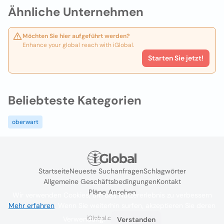
Ähnliche Unternehmen
Möchten Sie hier aufgeführt werden?
Enhance your global reach with iGlobal.
Starten Sie jetzt!
Beliebteste Kategorien
oberwart
Startseite
Neueste Suchanfragen
Schlagwörter
Allgemeine Geschäftsbedingungen
Kontakt
Pläne Ansehen
Wir verwenden Cookies, um das Nutzererlebnis zu verbessern
Mehr erfahren
. Wenn Sie weiterhin surfen, akzeptieren Sie deren
iGlobal.co @ 2024
Verwendung.
Verstanden