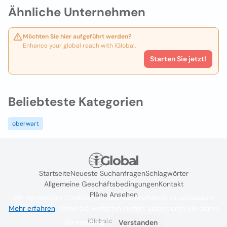
Ähnliche Unternehmen
Möchten Sie hier aufgeführt werden?
Enhance your global reach with iGlobal.
Starten Sie jetzt!
Beliebteste Kategorien
oberwart
Startseite
Neueste Suchanfragen
Schlagwörter
Allgemeine Geschäftsbedingungen
Kontakt
Pläne Ansehen
Wir verwenden Cookies, um das Nutzererlebnis zu verbessern
Mehr erfahren
. Wenn Sie weiterhin surfen, akzeptieren Sie deren
iGlobal.co @ 2024
Verwendung.
Verstanden