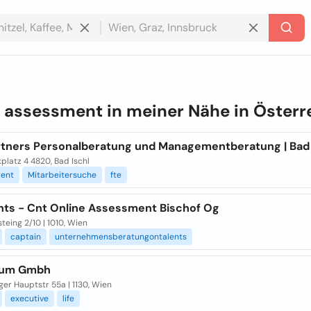
e
assessment in meiner Nähe in
Österr
rtners Personalberatung und Managementberatung | Bad 
platz 4 4820, Bad Ischl
ent
Mitarbeitersuche
fte
nts - Cnt Online Assessment Bischof Og
teing 2/10 | 1010, Wien
captain
unternehmensberatungontalents
tum Gmbh
ger Hauptstr 55a | 1130, Wien
executive
life