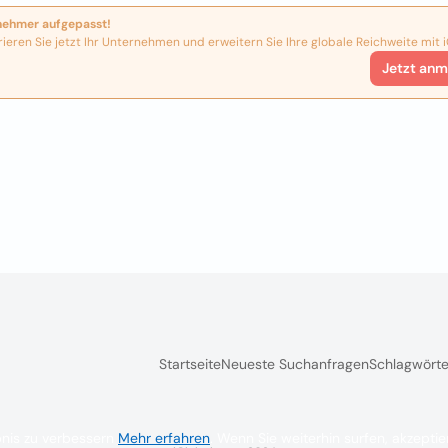
nehmer aufgepasst!
rieren Sie jetzt Ihr Unternehmen und erweitern Sie Ihre globale Reichweite mit i
Jetzt anm
Startseite
Neueste Suchanfragen
Schlagwörte
nis zu verbessern
Mehr erfahren
. Wenn Sie weiterhin surfen, akzept