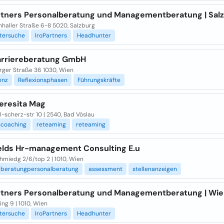
rtners Personalberatung und Managementberatung | Sal
nhaller Straße 6-8 5020, Salzburg
itersuche
IroPartners
Headhunter
rriereberatung GmbH
rger Straße 36 1030, Wien
enz
Reflexionsphasen
Führungskräfte
Teresita Mag
-scherz-str 10 | 2540, Bad Vöslau
scoaching
reteaming
reteaming
elds Hr-management Consulting E.u
hmiedg 2/6/top 2 | 1010, Wien
lberatungpersonalberatung
assessment
stellenanzeigen
rtners Personalberatung und Managementberatung | Wi
ng 9 | 1010, Wien
itersuche
IroPartners
Headhunter