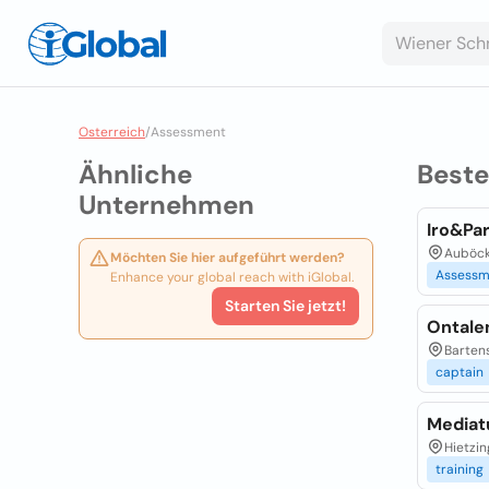
Osterreich
/
Assessment
Ähnliche
Best
Unternehmen
Iro&Pa
Auböck
Möchten Sie hier aufgeführt werden?
Assessm
Enhance your global reach with iGlobal.
Starten Sie jetzt!
Ontale
Bartens
captain
Media
Hietzin
training