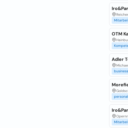
Iro&Pa
Reiche
Mitarbe
OTM Ka
Hainbu
Kompet
Adler 
Michael
busines
Morefi
Goldsc
persona
Iro&Pa
Opernri
Mitarbe