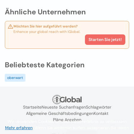
Ähnliche Unternehmen
Möchten Sie hier aufgeführt werden?
Enhance your global reach with iGlobal.
Starten Sie jetzt!
Beliebteste Kategorien
oberwart
Startseite
Neueste Suchanfragen
Schlagwörter
Allgemeine Geschäftsbedingungen
Kontakt
Pläne Ansehen
Wir verwenden Cookies, um das Nutzererlebnis zu verbessern
Mehr erfahren
. Wenn Sie weiterhin surfen, akzeptieren Sie deren