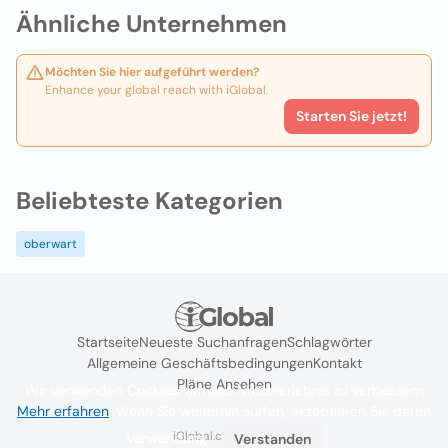
Ähnliche Unternehmen
Möchten Sie hier aufgeführt werden?
Enhance your global reach with iGlobal.
Starten Sie jetzt!
Beliebteste Kategorien
oberwart
Startseite
Neueste Suchanfragen
Schlagwörter
Allgemeine Geschäftsbedingungen
Kontakt
Pläne Ansehen
Wir verwenden Cookies, um das Nutzererlebnis zu verbessern
Mehr erfahren
. Wenn Sie weiterhin surfen, akzeptieren Sie deren
iGlobal.co @ 2024
Verwendung.
Verstanden