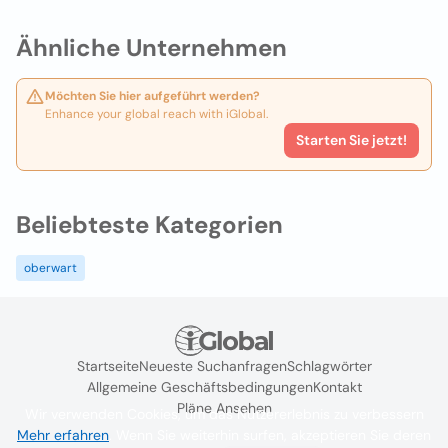
Ähnliche Unternehmen
Möchten Sie hier aufgeführt werden?
Enhance your global reach with iGlobal.
Starten Sie jetzt!
Beliebteste Kategorien
oberwart
Startseite
Neueste Suchanfragen
Schlagwörter
Allgemeine Geschäftsbedingungen
Kontakt
Pläne Ansehen
Wir verwenden Cookies, um das Nutzererlebnis zu verbessern
Mehr erfahren
. Wenn Sie weiterhin surfen, akzeptieren Sie deren