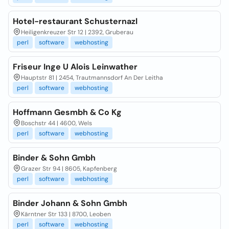
Hotel-restaurant Schusternazl
Heiligenkreuzer Str 12 | 2392, Gruberau
perl
software
webhosting
Friseur Inge U Alois Leinwather
Hauptstr 81 | 2454, Trautmannsdorf An Der Leitha
perl
software
webhosting
Hoffmann Gesmbh & Co Kg
Boschstr 44 | 4600, Wels
perl
software
webhosting
Binder & Sohn Gmbh
Grazer Str 94 | 8605, Kapfenberg
perl
software
webhosting
Binder Johann & Sohn Gmbh
Kärntner Str 133 | 8700, Leoben
perl
software
webhosting