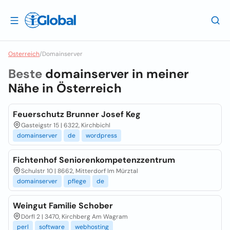
Osterreich
/
Domainserver
Beste
domainserver in meiner
Nähe in
Österreich
Feuerschutz Brunner Josef Keg
Gasteigstr 15 | 6322, Kirchbichl
domainserver
de
wordpress
Fichtenhof Seniorenkompetenzzentrum
Schulstr 10 | 8662, Mitterdorf Im Mürztal
domainserver
pflege
de
Weingut Familie Schober
Dörfl 2 | 3470, Kirchberg Am Wagram
perl
software
webhosting