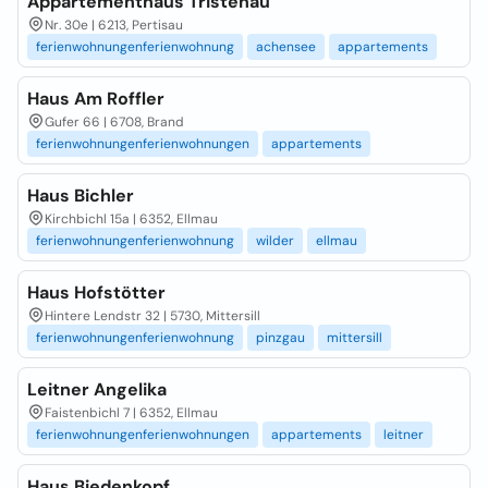
Appartementhaus Tristenau
Nr. 30e | 6213, Pertisau
ferienwohnungenferienwohnung
achensee
appartements
Haus Am Roffler
Gufer 66 | 6708, Brand
ferienwohnungenferienwohnungen
appartements
Haus Bichler
Kirchbichl 15a | 6352, Ellmau
ferienwohnungenferienwohnung
wilder
ellmau
Haus Hofstötter
Hintere Lendstr 32 | 5730, Mittersill
ferienwohnungenferienwohnung
pinzgau
mittersill
Leitner Angelika
Faistenbichl 7 | 6352, Ellmau
ferienwohnungenferienwohnungen
appartements
leitner
Haus Biedenkopf