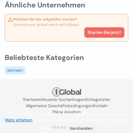
Ähnliche Unternehmen
Möchten Sie hier aufgeführt werden?
Enhance your global reach with iGlobal.
Starten Sie jetzt!
Beliebteste Kategorien
oberwart
Startseite
Neueste Suchanfragen
Schlagwörter
Allgemeine Geschäftsbedingungen
Kontakt
Pläne Ansehen
Wir verwenden Cookies, um das Nutzererlebnis zu verbessern
Mehr erfahren
. Wenn Sie weiterhin surfen, akzeptieren Sie deren
iGlobal.co @ 2024
Verwendung.
Verstanden