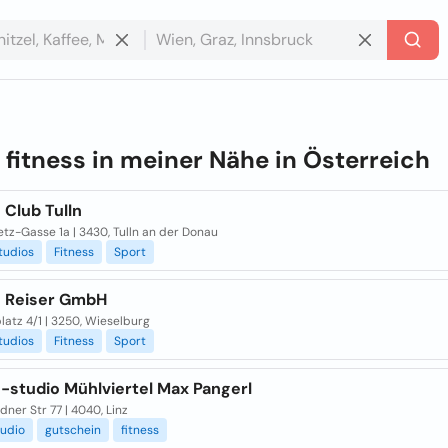
e
fitness in meiner Nähe in
Österreich
 Club Tulln
tz-Gasse 1a | 3430, Tulln an der Donau
tudios
Fitness
Sport
s Reiser GmbH
atz 4/1 | 3250, Wieselburg
tudios
Fitness
Sport
-studio Mühlviertel Max Pangerl
dner Str 77 | 4040, Linz
tudio
gutschein
fitness