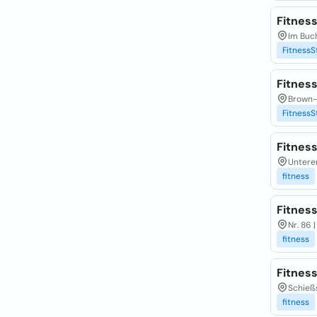
Fitness
Im Buch
FitnessS
Fitnes
Brown-
FitnessS
Fitnes
Untere
fitness
Fitnes
Nr. 86 
fitness
Fitness
Schießs
fitness