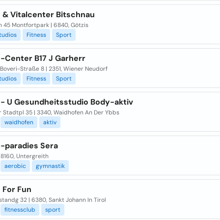
 & Vitalcenter Bitschnau
 45 Montfortpark | 6840, Götzis
tudios
Fitness
Sport
s-Center B17 J Garherr
Boveri-Straße 8 | 2351, Wiener Neudorf
tudios
Fitness
Sport
s- U Gesundheitsstudio Body-aktiv
r Stadtpl 35 | 3340, Waidhofen An Der Ybbs
waidhofen
aktiv
s-paradies Sera
| 8160, Untergreith
aerobic
gymnastik
 For Fun
tandg 32 | 6380, Sankt Johann In Tirol
fitnessclub
sport