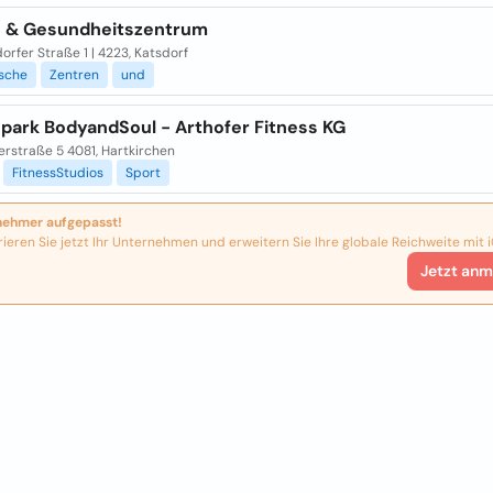
s & Gesundheitszentrum
rfer Straße 1 | 4223, Katsdorf
ische
Zentren
und
spark BodyandSoul - Arthofer Fitness KG
erstraße 5 4081, Hartkirchen
FitnessStudios
Sport
nehmer aufgepasst!
rieren Sie jetzt Ihr Unternehmen und erweitern Sie Ihre globale Reichweite mit i
Jetzt anm