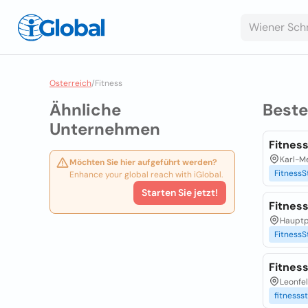
Osterreich
/
Fitness
Ähnliche
Best
Unternehmen
Fitness
Karl-Me
Möchten Sie hier aufgeführt werden?
FitnessS
Enhance your global reach with iGlobal.
Starten Sie jetzt!
Fitnes
Hauptpl
FitnessS
Fitness
Leonfel
fitnesss