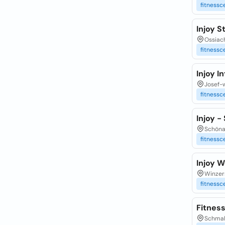
fitnessc
Injoy S
Ossiach
fitnessc
Injoy I
Josef-w
fitnessc
Injoy -
Schönau
fitnessc
Injoy W
Winzers
fitnessc
Fitnes
Schmalz