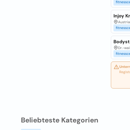
fitnessc
Injoy K
Austria
fitnessc
Bodyst
Dr.-wai
fitnessc
Unter
Regist
Beliebteste Kategorien