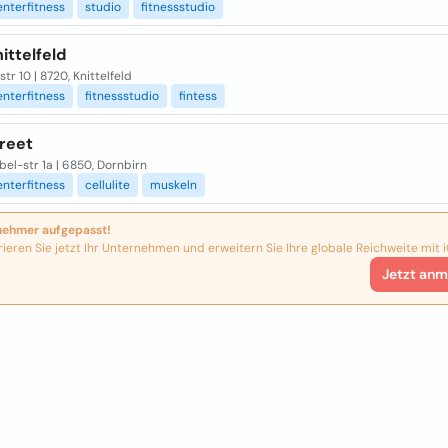
enterfitness
studio
fitnessstudio
nittelfeld
str 10 | 8720, Knittelfeld
enterfitness
fitnessstudio
fintess
reet
bel-str 1a | 6850, Dornbirn
enterfitness
cellulite
muskeln
nehmer aufgepasst!
rieren Sie jetzt Ihr Unternehmen und erweitern Sie Ihre globale Reichweite mit i
Jetzt anm