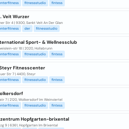
enterfitness
fitnessstudio
fintess
t. Veit Wurzer
er Str 4 | 9300, Sankt Veit An Der Glan
enterfitness
der
fitnessstudio
nternational Sport- & Wellnessclub
eislein-str 18 | 2020, Hollabrunn
enterfitness
fitnessstudio
fintess
 Steyr Fitnesscenter
er Str 7 | 4400, Steyr
enterfitness
fitnessstudio
fintess
olkersdorf
tr 7 | 2120, Wolkersdorf Im Weinviertel
enterfitness
fitnessstudio
fintess
szentrum Hopfgarten-brixental
g 9 | 6361, Hopfgarten Im Brixental