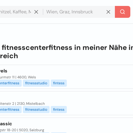
e
fitnesscenterfitness in meiner Nähe i
reich
wels
urmstr 11 | 4600, Wels
enterfitness
fitnessstudio
fintess
tenstr 2 | 2130, Mistelbach
enterfitness
fitnessstudio
fintess
lassic
str 18-20 | 5020, Salzburg