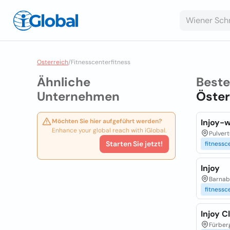
Osterreich
/
Fitnesscenterfitness
Ähnliche
Best
Unternehmen
Öster
Möchten Sie hier aufgeführt werden?
Injoy-
Enhance your global reach with iGlobal.
Pulvert
Starten Sie jetzt!
fitnessc
Injoy
Barnabi
fitnessc
Injoy C
Fürberg