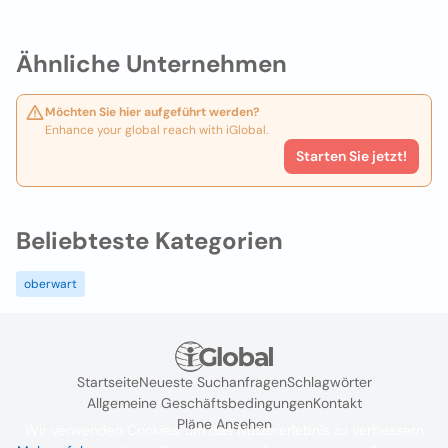
Ähnliche Unternehmen
Möchten Sie hier aufgeführt werden?
Enhance your global reach with iGlobal.
Starten Sie jetzt!
Beliebteste Kategorien
oberwart
Startseite
Neueste Suchanfragen
Schlagwörter
Allgemeine Geschäftsbedingungen
Kontakt
Pläne Ansehen
Wir verwenden Cookies, um das Nutzererlebnis zu verbessern