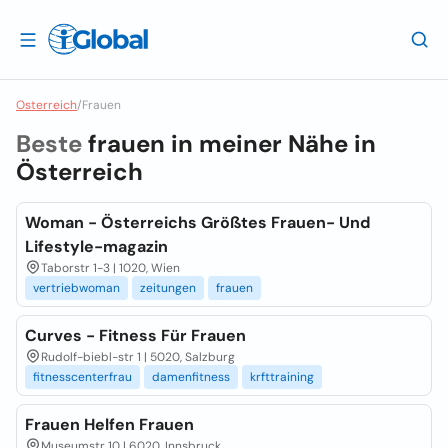
Osterreich
/
Frauen
Beste
frauen in meiner Nähe in
Österreich
Woman - Österreichs Größtes Frauen- Und
Lifestyle-magazin
Taborstr 1-3 | 1020, Wien
vertriebwoman
zeitungen
frauen
Curves - Fitness Für Frauen
Rudolf-biebl-str 1 | 5020, Salzburg
fitnesscenterfrau
damenfitness
krfttraining
Frauen Helfen Frauen
Museumstr 10 | 6020, Innsbruck