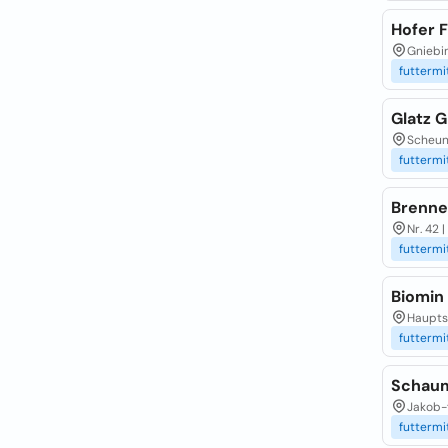
Hofer F
Gniebi
futtermi
Glatz 
Scheune
futtermi
Brenne
Nr. 42 
futtermi
Biomin
Hauptst
futtermi
Schaum
Jakob-
futtermi