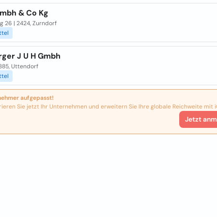
Gmbh & Co Kg
g 26 | 2424, Zurndorf
ttel
ger J U H Gmbh
 3385, Uttendorf
ttel
nehmer aufgepasst!
rieren Sie jetzt Ihr Unternehmen und erweitern Sie Ihre globale Reichweite mit i
Jetzt anm