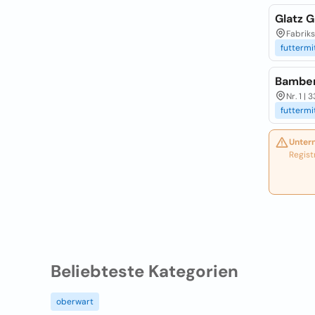
Glatz 
Fabriks
futtermi
Bamber
Nr. 1 |
futtermi
Unter
Regist
Beliebteste Kategorien
oberwart