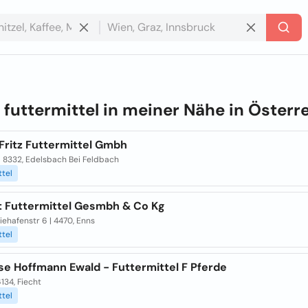
e
futtermittel in meiner Nähe in
Österr
 Fritz Futtermittel Gmbh
 | 8332, Edelsbach Bei Feldbach
ttel
ft Futtermittel Gesmbh & Co Kg
iehafenstr 6 | 4470, Enns
ttel
se Hoffmann Ewald - Futtermittel F Pferde
6134, Fiecht
ttel