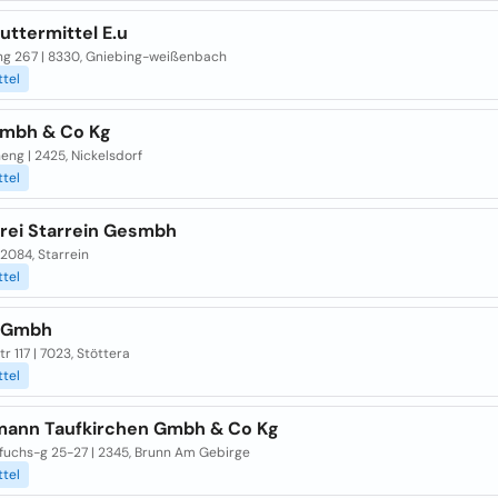
uttermittel E.u
ng 267 | 8330, Gniebing-weißenbach
ttel
Gmbh & Co Kg
ng | 2425, Nickelsdorf
ttel
rei Starrein Gesmbh
| 2084, Starrein
ttel
 Gmbh
r 117 | 7023, Stöttera
ttel
ann Taufkirchen Gmbh & Co Kg
fuchs-g 25-27 | 2345, Brunn Am Gebirge
ttel