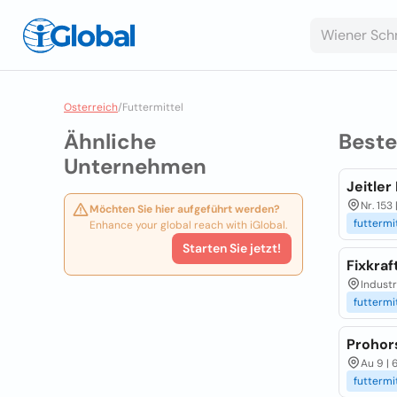
Osterreich
/
Futtermittel
Ähnliche
Best
Unternehmen
Jeitler
Nr. 153
Möchten Sie hier aufgeführt werden?
futtermi
Enhance your global reach with iGlobal.
Starten Sie jetzt!
Fixkra
Industr
futtermi
Prohor
Au 9 | 
futtermi