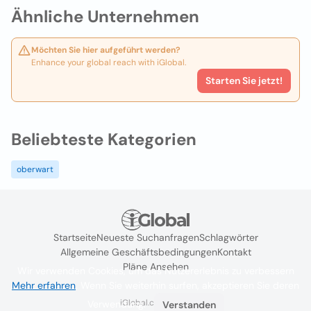
Ähnliche Unternehmen
Möchten Sie hier aufgeführt werden?
Enhance your global reach with iGlobal.
Starten Sie jetzt!
Beliebteste Kategorien
oberwart
Startseite
Neueste Suchanfragen
Schlagwörter
Allgemeine Geschäftsbedingungen
Kontakt
Pläne Ansehen
Wir verwenden Cookies, um das Nutzererlebnis zu verbessern
Mehr erfahren
. Wenn Sie weiterhin surfen, akzeptieren Sie deren
iGlobal.co @ 2024
Verwendung.
Verstanden