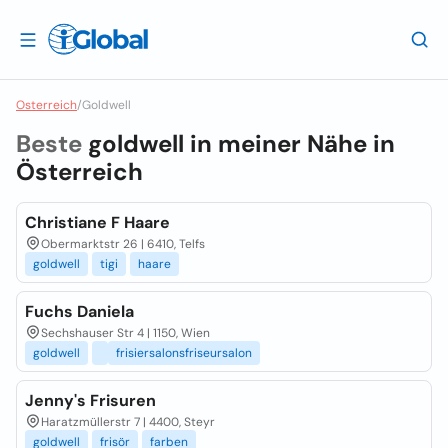
Osterreich
/
Goldwell
Beste
goldwell in meiner Nähe in
Österreich
Christiane F Haare
Obermarktstr 26 | 6410, Telfs
goldwell
tigi
haare
Fuchs Daniela
Sechshauser Str 4 | 1150, Wien
goldwell
frisiersalonsfriseursalon
Jenny's Frisuren
Haratzmüllerstr 7 | 4400, Steyr
goldwell
frisör
farben