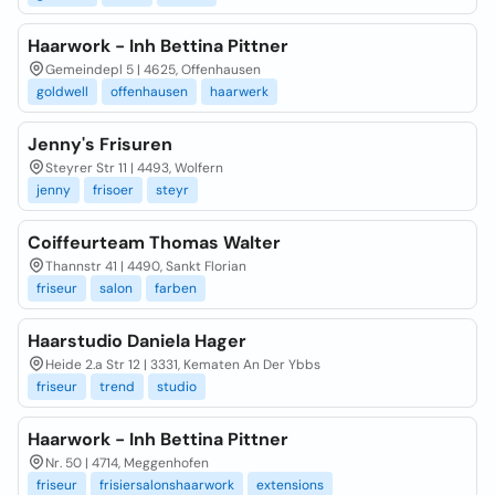
Haarwork - Inh Bettina Pittner
Gemeindepl 5 | 4625, Offenhausen
goldwell
offenhausen
haarwerk
Jenny's Frisuren
Steyrer Str 11 | 4493, Wolfern
jenny
frisoer
steyr
Coiffeurteam Thomas Walter
Thannstr 41 | 4490, Sankt Florian
friseur
salon
farben
Haarstudio Daniela Hager
Heide 2.a Str 12 | 3331, Kematen An Der Ybbs
friseur
trend
studio
Haarwork - Inh Bettina Pittner
Nr. 50 | 4714, Meggenhofen
friseur
frisiersalonshaarwork
extensions