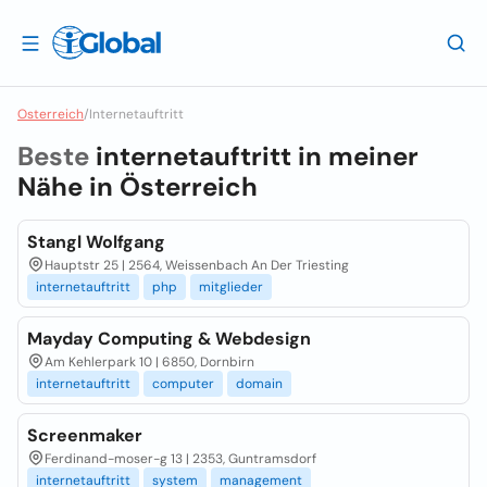
Osterreich
/
Internetauftritt
Beste
internetauftritt in meiner
Nähe in
Österreich
Stangl Wolfgang
Hauptstr 25 | 2564, Weissenbach An Der Triesting
internetauftritt
php
mitglieder
Mayday Computing & Webdesign
Am Kehlerpark 10 | 6850, Dornbirn
internetauftritt
computer
domain
Screenmaker
Ferdinand-moser-g 13 | 2353, Guntramsdorf
internetauftritt
system
management