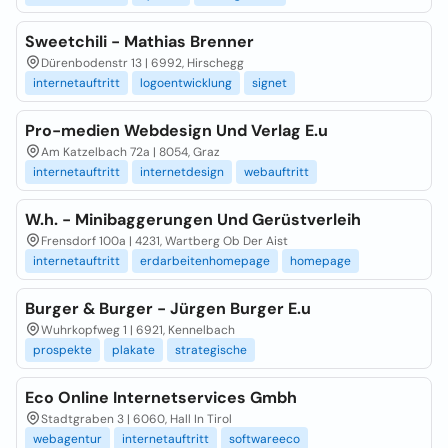
Sweetchili - Mathias Brenner
Dürenbodenstr 13 | 6992, Hirschegg
internetauftritt
logoentwicklung
signet
Pro-medien Webdesign Und Verlag E.u
Am Katzelbach 72a | 8054, Graz
internetauftritt
internetdesign
webauftritt
W.h. - Minibaggerungen Und Gerüstverleih
Frensdorf 100a | 4231, Wartberg Ob Der Aist
internetauftritt
erdarbeitenhomepage
homepage
Burger & Burger - Jürgen Burger E.u
Wuhrkopfweg 1 | 6921, Kennelbach
prospekte
plakate
strategische
Eco Online Internetservices Gmbh
Stadtgraben 3 | 6060, Hall In Tirol
webagentur
internetauftritt
softwareeco