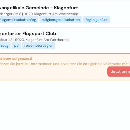
Evangelikale Gemeinde - Klagenfurt
nberger Str 8 | 9020, Klagenfurt Am Wörthersee
nisgemeinschaftenfeg
religionsgesellschaften
fegklagenfurt
genfurter Flugsport Club
ckstr 45 | 9020, Klagenfurt Am Wörthersee
gzeug
pa
reisemotorsegler
nehmer aufgepasst!
rieren Sie jetzt Ihr Unternehmen und erweitern Sie Ihre globale Reichweite mit i
Jetzt anm