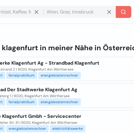
e
klagenfurt in meiner Nähe in
Österrei
erke Klagenfurt Ag - Strandbad Klagenfurt
zstrand 2 | 9020, Klagenfurt Am Wörthersee
rt
ferialpraktikum
energiekostenrechner
bad Der Stadtwerke Klagenfurt Ag
terg 1 | 9020, Klagenfurt Am Wörthersee
rt
ferialpraktikum
energiekostenrechner
e Klagenfurt Gmbh - Servicecenter
eiter Str 31 | 9020, Klagenfurt Am Wörthersee
rt
energiekostenrechner
elektrizitätswerke