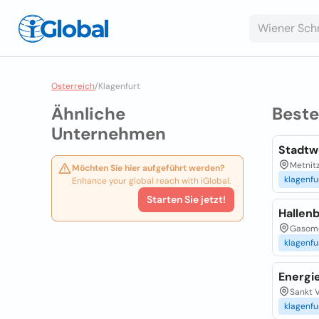
Osterreich
/
Klagenfurt
Ähnliche
Best
Unternehmen
Stadtw
Metnit
Möchten Sie hier aufgeführt werden?
klagenfu
Enhance your global reach with iGlobal.
Starten Sie jetzt!
Hallen
Gasome
klagenfu
Energi
Sankt V
klagenfu