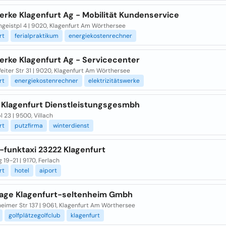
erke Klagenfurt Ag - Mobilität Kundenservice
ngeistpl 4 | 9020, Klagenfurt Am Wörthersee
rt
ferialpraktikum
energiekostenrechner
erke Klagenfurt Ag - Servicecenter
eiter Str 31 | 9020, Klagenfurt Am Wörthersee
rt
energiekostenrechner
elektrizitätswerke
 Klagenfurt Dienstleistungsgesmbh
 23 | 9500, Villach
rt
putzfirma
winterdienst
-funktaxi 23222 Klagenfurt
g 19-21 | 9170, Ferlach
rt
hotel
aiport
lage Klagenfurt-seltenheim Gmbh
eimer Str 137 | 9061, Klagenfurt Am Wörthersee
golfplätzegolfclub
klagenfurt