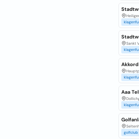
Stadtw
Heilige
klagenfu
Stadtw
Sankt V
klagenfu
Akkord
Hauptpl
klagenfu
Aaa Tel
Dollich
klagenfu
Golfan
Seltenh
golfclub