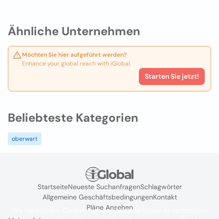
Ähnliche Unternehmen
Möchten Sie hier aufgeführt werden?
Enhance your global reach with iGlobal.
Starten Sie jetzt!
Beliebteste Kategorien
oberwart
Startseite
Neueste Suchanfragen
Schlagwörter
Allgemeine Geschäftsbedingungen
Kontakt
Pläne Ansehen
Wir verwenden Cookies, um das Nutzererlebnis zu verbessern