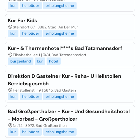
kur
heilbäder
erholungsheime
Kur For Kids
Steindorf 67 | 8862, Stadl An Der Mur
kur
heilbäder
erholungsheime
Kur- & Thermenhotel****s Bad Tatzmannsdorf
Elisabethallee 1 | 7431, Bad Tatzmannsdorf
burgenland
kur
hotel
Direktion D Gasteiner Kur- Reha- U Heilstollen
Betriebsgesmbh
Heilstollenstr 19 | 5645, Bad Gastein
kur
heilbäder
erholungsheime
Bad Großpertholzer - Kur- Und Gesundheitshotel
- Moorbad - Großpertholzer
Nr. 72 | 3972, Bad Großpertholz
kur
heilbäder
erholungsheime