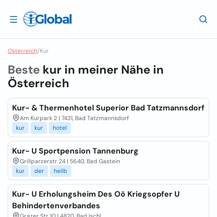
Osterreich
/
Kur
Beste
kur in meiner Nähe in
Österreich
Kur- & Thermenhotel Superior Bad Tatzmannsdorf
Am Kurpark 2 | 7431, Bad Tatzmannsdorf
kur
kur
hotel
Kur- U Sportpension Tannenburg
Grillparzerstr 24 | 5640, Bad Gastein
kur
der
heilb
Kur- U Erholungsheim Des Oö Kriegsopfer U
Behindertenverbandes
Grazer Str 10 | 4820, Bad Ischl